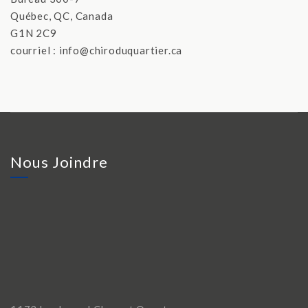
Québec, QC, Canada
G1N 2C9
courriel : ​info@chiroduquartier.ca
Nous Joindre