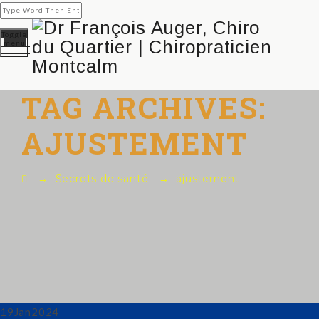
Toggle
menu
TAG ARCHIVES:
AJUSTEMENT
→
Secrets de santé
→
ajustement
19
Jan
2024