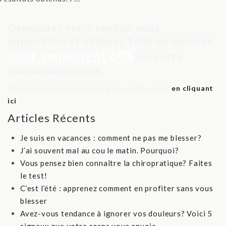
Demandez votre rendez-vous
aujourd’hui et obtenez 140$ de services
pour seulement 60$
sur votre
évaluation initiale.
Ou remplissez le formulaire de rendez-vous
en cliquant
ici
Articles Récents
Je suis en vacances : comment ne pas me blesser?
J’ai souvent mal au cou le matin. Pourquoi?
Vous pensez bien connaître la chiropratique? Faites
le test!
C’est l’été : apprenez comment en profiter sans vous
blesser
Avez-vous tendance à ignorer vos douleurs? Voici 5
signaux que votre corps vous envoie.