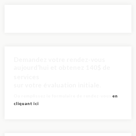
Demandez votre rendez-vous
aujourd’hui et obtenez 140$ de
pour seulement 60$
services
sur votre évaluation initiale.
Ou remplissez le formulaire de rendez-vous
en
cliquant ici