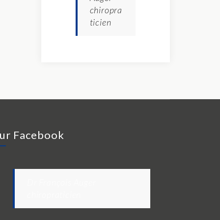
chiropra
ticien
ur Facebook
Dr François Auger
chiropraticien