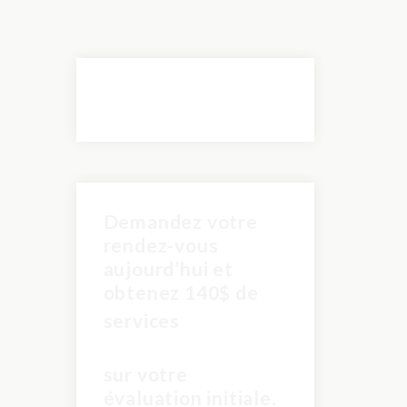
Demandez votre
rendez-vous
aujourd’hui et
obtenez 140$ de
pour
services
seulement 60$
sur votre
évaluation initiale.