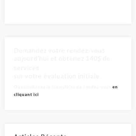
Demandez votre rendez-vous
aujourd’hui et obtenez 140$ de
pour seulement 60$
services
sur votre évaluation initiale.
Ou remplissez le formulaire de rendez-vous
en
cliquant ici