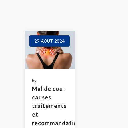
29
AOÛT
2024
by
Mal de cou :
causes,
traitements
et
recommandations