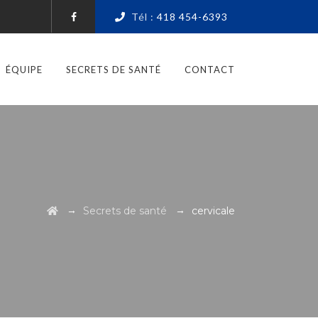
Tél :
418 454-6393
ÉQUIPE
SECRETS DE SANTÉ
CONTACT
→
→
Secrets de santé
cervicale