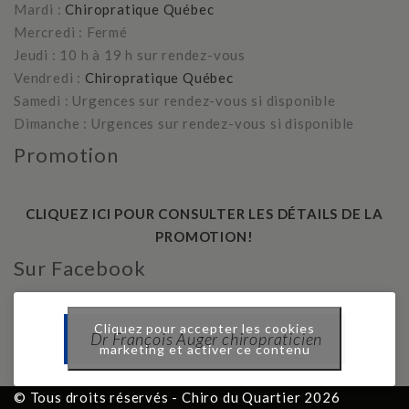
Mardi :
Chiropratique Québec
Mercredi : Fermé
Jeudi : 10 h à 19 h sur rendez-vous
Vendredi :
Chiropratique Québec
Samedi : Urgences sur rendez-vous si disponible
Dimanche : Urgences sur rendez-vous si disponible
Promotion
CLIQUEZ ICI POUR CONSULTER LES DÉTAILS DE LA
PROMOTION!
Sur Facebook
Cliquez pour accepter les cookies
Dr François Auger chiropraticien
marketing et activer ce contenu
© Tous droits réservés - Chiro du Quartier 2026