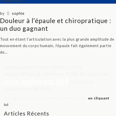
18
Juin
2025
by
sophie
Douleur à l’épaule et chiropratique :
un duo gagnant
Tout en étant l’articulation avec la plus grande amplitude de
mouvement du corps humain, l’épaule fait également partie
de...
Demandez votre rendez-vous
aujourd’hui et obtenez 140$ de services
pour seulement 60$
sur votre
évaluation initiale.
Ou remplissez le formulaire de rendez-vous
en cliquant
ici
Articles Récents