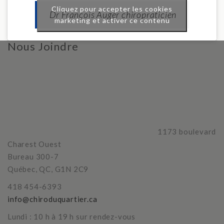
Cliquez pour accepter les cookies
Dr François Auger chiropraticien
marketing et activer ce contenu
Nous Joindre
1173 boulevard
Charest Ouest
Bureau 300-7
Québec, QC, G1N 2C9
418 454-6393
info@chiroduquartier.ca
Lundi : 10 h à 19 h sur rendez-vous