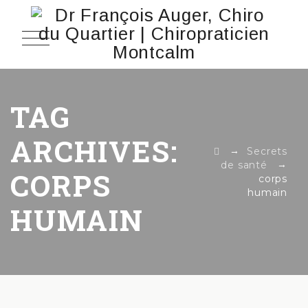
TAG
ARCHIVES:
→
Secrets
→
de santé
CORPS
corps
humain
HUMAIN