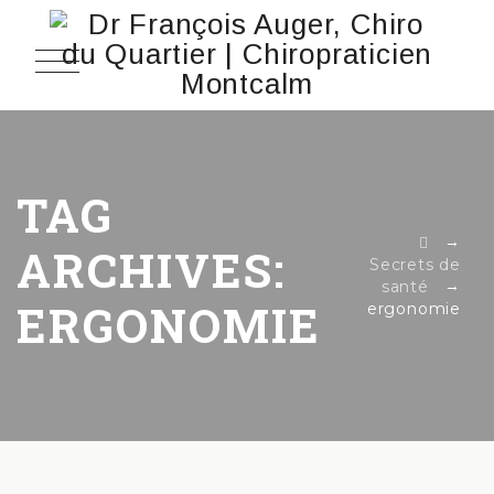
TAG
→
ARCHIVES:
Secrets de
→
santé
ERGONOMIE
ergonomie