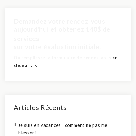
Demandez votre rendez-vous
aujourd’hui et obtenez 140$ de
pour seulement 60$
services
sur votre évaluation initiale.
Ou remplissez le formulaire de rendez-vous
en
cliquant ici
Articles Récents
Je suis en vacances : comment ne pas me
blesser?