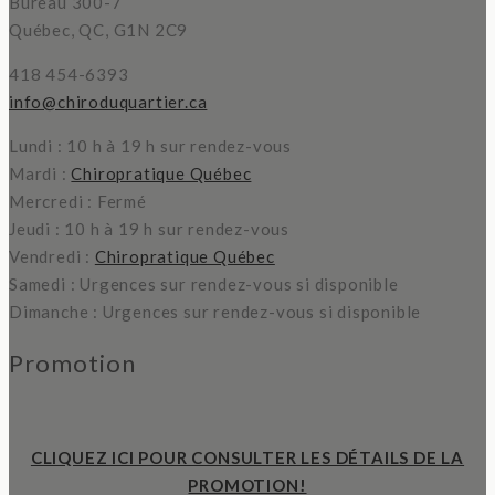
Bureau 300-7
Québec, QC, G1N 2C9
418 454-6393
info@chiroduquartier.ca
Lundi : 10 h à 19 h sur rendez-vous
Mardi :
Chiropratique Québec
Mercredi : Fermé
Jeudi : 10 h à 19 h sur rendez-vous
Vendredi :
Chiropratique Québec
Samedi : Urgences sur rendez-vous si disponible
Dimanche : Urgences sur rendez-vous si disponible
Promotion
CLIQUEZ ICI POUR CONSULTER LES DÉTAILS DE LA
PROMOTION!