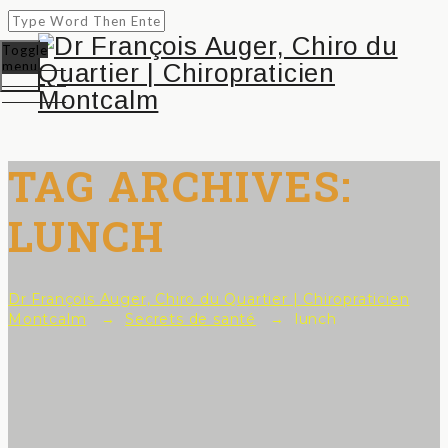
Toggle
menu
TAG ARCHIVES:
LUNCH
Dr François Auger, Chiro du Quartier | Chiropraticien
Montcalm
→
Secrets de santé
→
lunch