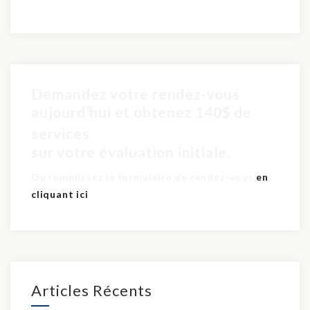
Demandez votre rendez-vous
aujourd’hui et obtenez 140$ de
pour seulement 60$
services
sur votre évaluation initiale.
Ou remplissez le formulaire de rendez-vous
en
cliquant ici
Articles Récents