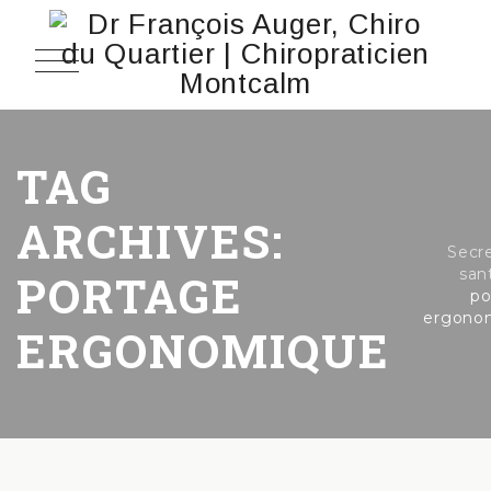
TAG
ARCHIVES:
Secr
san
PORTAGE
po
ergono
ERGONOMIQUE