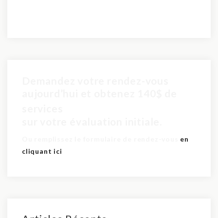
Demandez votre rendez-vous
aujourd’hui et obtenez 140$ de
pour seulement 60$
services
sur votre évaluation initiale.
Ou remplissez le formulaire de rendez-vous
en
cliquant ici