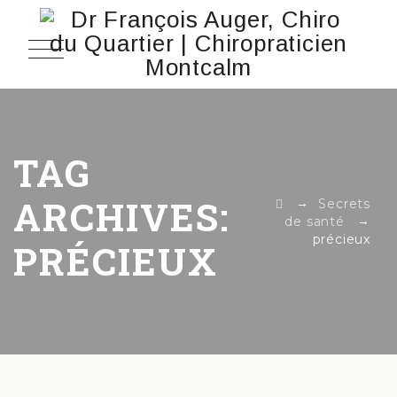
TAG
ARCHIVES:
→
Secrets
→
de santé
précieux
PRÉCIEUX