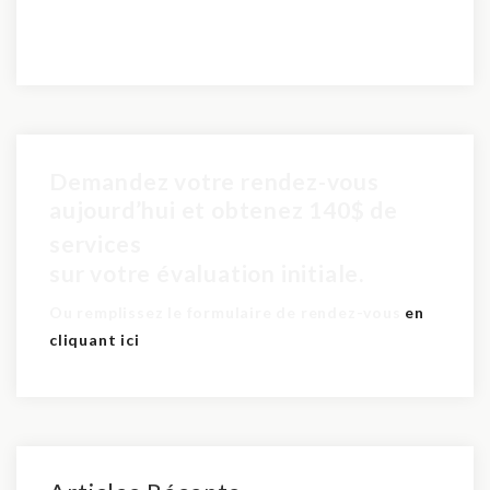
Demandez votre rendez-vous
aujourd’hui et obtenez 140$ de
pour seulement 60$
services
sur votre évaluation initiale.
Ou remplissez le formulaire de rendez-vous
en
cliquant ici