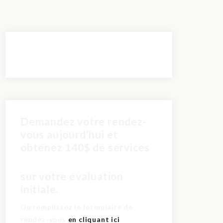
Demandez votre rendez-
vous aujourd’hui et
obtenez 140$ de services
pour seulement 60$
sur votre évaluation
initiale.
Ou remplissez le formulaire de
rendez-vous
en cliquant ici