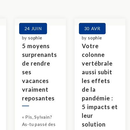
24
JUIN
30
AVR
by
sophie
by
sophie
5 moyens
Votre
surprenants
colonne
de rendre
vertébrale
ses
aussi subit
vacances
les effets
vraiment
de la
reposantes
pandémie :
5 impacts et
leur
« Pis, Sylvain?
solution
As-tu passé des