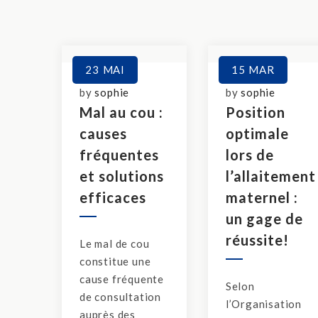
23
MAI
15
MAR
by
sophie
by
sophie
Mal au cou :
Position
causes
optimale
fréquentes
lors de
et solutions
l’allaitement
efficaces
maternel :
un gage de
réussite!
Le mal de cou
constitue une
cause fréquente
Selon
de consultation
l’Organisation
auprès des