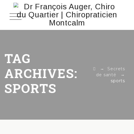
TAG
ARCHIVES:
→
Secrets
→
de santé
sports
SPORTS