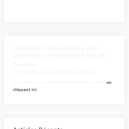
Demandez votre rendez-vous
aujourd’hui et obtenez 140$ de
pour seulement 60$
services
sur votre évaluation initiale.
Ou remplissez le formulaire de rendez-vous
en
cliquant ici