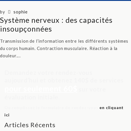
by
sophie
Système nerveux : des capacités
insoupçonnées
Transmission de l’information entre les différents systèmes
du corps humain. Contraction musculaire. Réaction à la
douleur....
Demandez votre rendez-vous
aujourd’hui et obtenez 140$ de services
pour seulement 60$
sur votre
évaluation initiale.
Ou remplissez le formulaire de rendez-vous
en cliquant
ici
Articles Récents