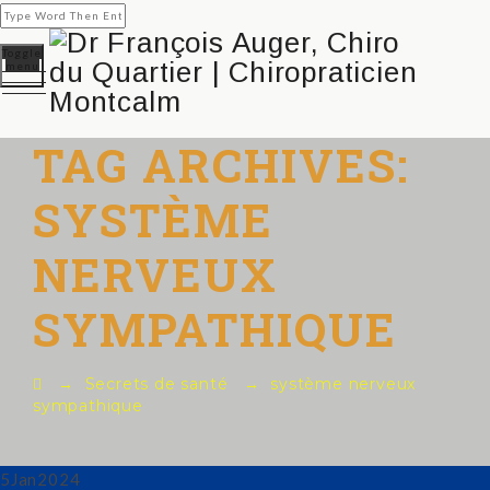
Toggle
menu
TAG ARCHIVES:
SYSTÈME
NERVEUX
SYMPATHIQUE
→
Secrets de santé
→
système nerveux
sympathique
5
Jan
2024