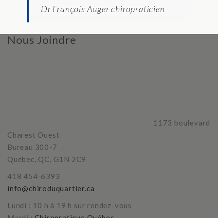
Dr François Auger chiropraticien
Nous Joindre
1173 boulevard
Charest Ouest
Bureau 300-7
Québec, QC, G1N 2C9
418 454-6393
info@chiroduquartier.ca
Lundi : 10 h à 19 h sur rendez-vous
Mardi :
Chiropratique Québec