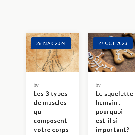
28
MAR
2024
27
OCT
2023
by
by
Les 3 types
Le squelette
de muscles
humain :
qui
pourquoi
composent
est-il si
votre corps
important?