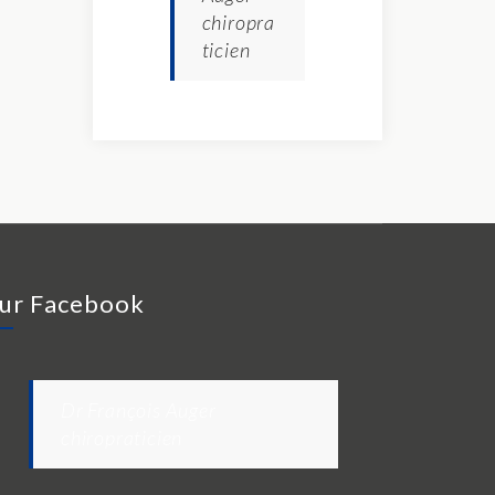
chiropra
ticien
ur Facebook
Dr François Auger
chiropraticien