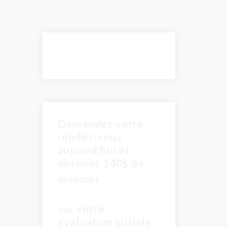
Demandez votre
rendez-vous
aujourd’hui et
obtenez 140$ de
pour
services
seulement 60$
sur votre
évaluation initiale.