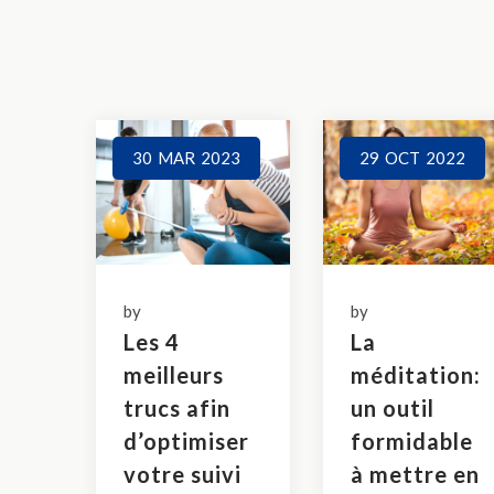
30
MAR
2023
29
OCT
2022
by
by
Les 4
La
meilleurs
méditation:
trucs afin
un outil
d’optimiser
formidable
votre suivi
à mettre en