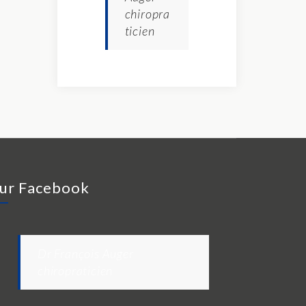
chiropra
ticien
ur Facebook
Dr François Auger
chiropraticien