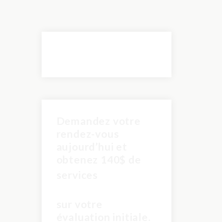
Demandez votre
rendez-vous
aujourd’hui et
obtenez 140$ de
pour
services
seulement 60$
sur votre
évaluation initiale.