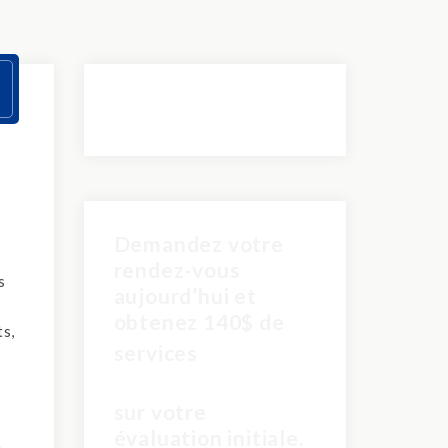
s
Demandez votre
rendez-vous
s
aujourd’hui et
obtenez 140$ de
ts,
pour
services
seulement 60$
sur votre
évaluation initiale.
n