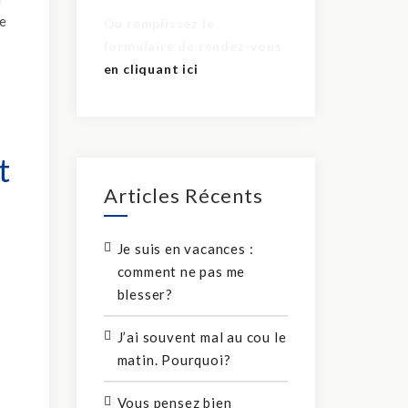
de
Ou remplissez le
formulaire de rendez-vous
en cliquant ici
t
Articles Récents
Je suis en vacances :
comment ne pas me
blesser?
J’ai souvent mal au cou le
matin. Pourquoi?
Vous pensez bien