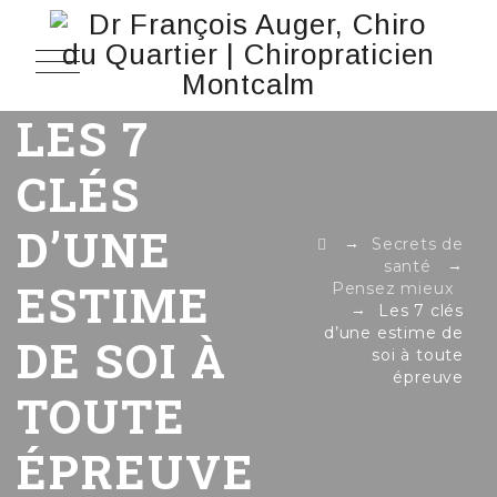
LES 7
CLÉS
D’UNE
→
Secrets de
→
santé
ESTIME
Pensez mieux
→
Les 7 clés
d’une estime de
DE SOI À
soi à toute
épreuve
TOUTE
ÉPREUVE