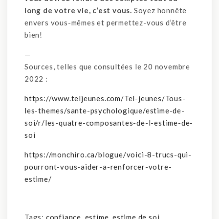
long de votre vie, c’est vous.
Soyez honnête
envers vous-mêmes et permettez-vous d’être
bien!
—
Sources, telles que consultées le 20 novembre
2022 :
https://www.teljeunes.com/Tel-jeunes/Tous-
les-themes/sante-psychologique/estime-de-
soi/r/les-quatre-composantes-de-l-estime-de-
soi
https://monchiro.ca/blogue/voici-8-trucs-qui-
pourront-vous-aider-a-renforcer-votre-
estime/
Tags:
confiance
,
estime
,
estime de soi
,