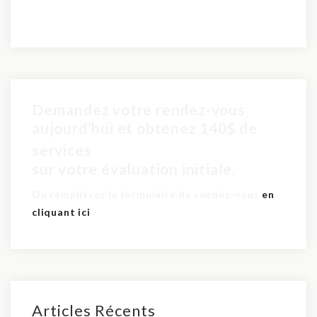
Demandez votre rendez-vous
aujourd’hui et obtenez 140$ de
pour seulement 60$
services
sur votre évaluation initiale.
Ou remplissez le formulaire de rendez-vous
en
cliquant ici
Articles Récents