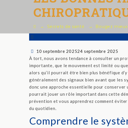
CHIROPRATIQ
→
Secrets de santé
→
Bougez mieux
Posted
10 septembre 2025
24 septembre 2025
on
À tort, nous avons tendance à consulter un pro
importante, que le mouvement est limité ou que 
alors qu’il pourrait être bien plus bénéfique d’
généralement des signaux bien avant que les s
donc une approche essentielle pour conserver 
pourrait jouer un rôle important dans cette dém
prévention et vous apprendrez comment éviter l
du quotidien.
Comprendre le systè