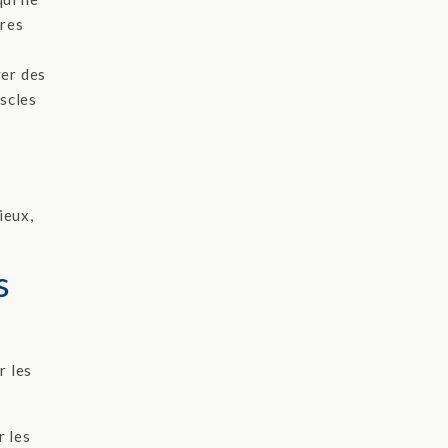
tres
yer des
uscles
ieux,
s
r les
r les