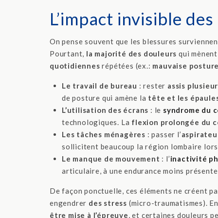
L’impact invisible de
On pense souvent que les blessures surviennen
Pourtant,
la majorité des douleurs
qui mènent 
quotidiennes
répétées (ex.:
mauvaise postur
Le travail de bureau
: rester
assis plusieu
de posture qui amène la
tête et les épaules
L’utilisation des écrans
: le
syndrome du c
technologiques. La
flexion prolongée du 
Les tâches ménagères
: passer l’
aspirateu
sollicitent beaucoup la région lombaire lors
Le manque de mouvement
: l’
inactivité p
articulaire, à une endurance moins présente 
De façon ponctuelle, ces éléments ne créent p
engendrer
des stress
(micro-traumatismes). E
être mise à l’épreuve
, et certaines douleurs p