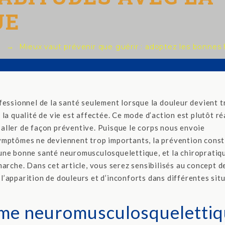
UE
→
Mieux vaut prévenir que guérir : adoptez les bonnes 
fessionnel de la santé seulement lorsque la douleur devient t
la qualité de vie est affectée. Ce mode d’action est plutôt réa
y aller de façon préventive. Puisque le corps nous envoie
ymptômes ne deviennent trop importants, la prévention const
une bonne santé neuromusculosquelettique, et la chiropratiq
arche. Dans cet article, vous serez sensibilisés au concept d
’apparition de douleurs et d’inconforts dans différentes sit
me neuromusculosqueletti