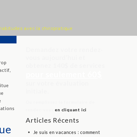
habitudes avec la chiropratique
Demandez votre rendez-
vous aujourd’hui et
rop
obtenez 140$ de services
ctif,
pour seulement 60$
sur votre évaluation
itue
initiale.
ue
e
Ou remplissez le formulaire de
uations
rendez-vous
en cliquant ici
Articles Récents
que
Je suis en vacances : comment