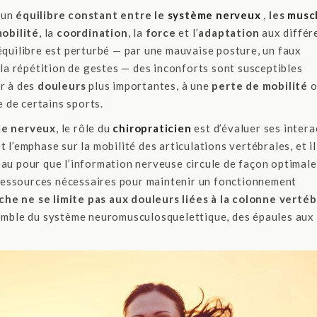
’un
équilibre constant entre le
système nerveux
,
les
musc
obilité
, la
coordination
, la
force
et l’
adaptation
aux différ
équilibre est perturbé — par une mauvaise posture, un faux
a répétition de gestes — des inconforts sont susceptibles
er à des
douleurs
plus importantes, à une
perte de mobilité
o
e de certains sports.
e nerveux
, le rôle du
chiropraticien
est d’évaluer ses intera
 l’emphase sur la mobilité des articulations vertébrales, et il
au pour que l’information nerveuse circule de façon optimale
s ressources nécessaires pour maintenir un fonctionnement
he ne se limite pas aux douleurs liées à la colonne vertéb
nsemble du système neuromusculosquelettique, des épaules aux