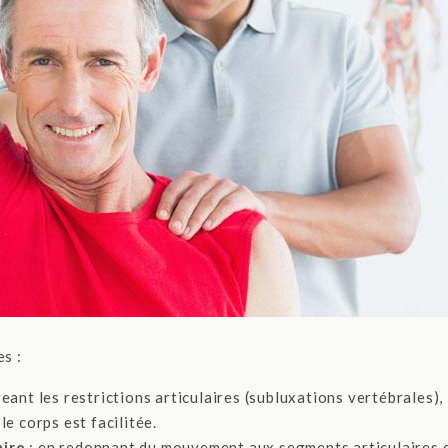
es :
eant les restrictions articulaires (subluxations vertébrales), 
e corps est facilitée.
aire
: en redonnant du mouvement aux segments articulaires 