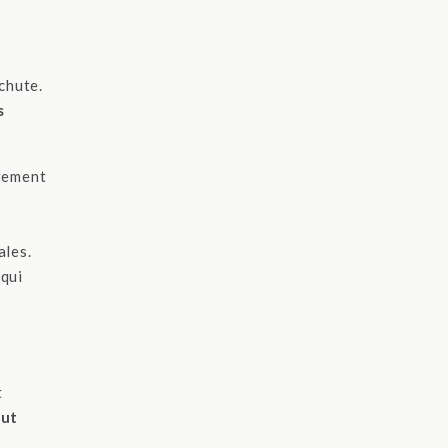
chute.
s
gement
ales.
 qui
t
ut