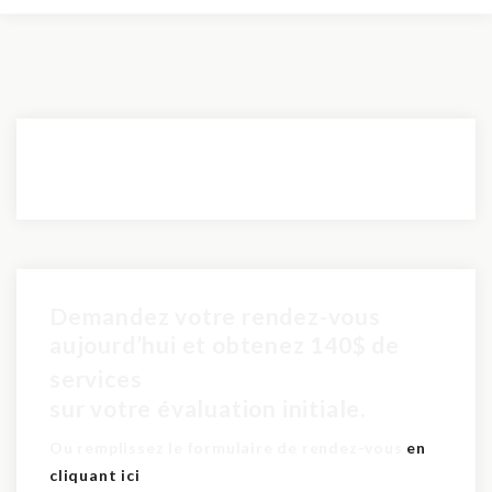
Demandez votre rendez-vous
aujourd’hui et obtenez 140$ de
pour seulement 60$
services
sur votre évaluation initiale.
Ou remplissez le formulaire de rendez-vous
en
cliquant ici