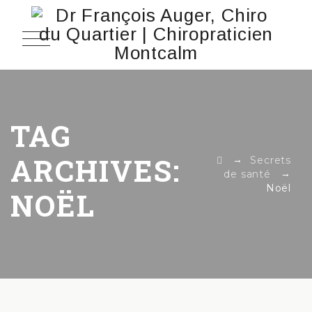
TAG
ARCHIVES:
→
Secrets
→
de santé
Noël
NOËL